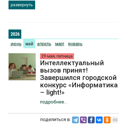
развернуть
2026
июнь
май
апрель
март
январь
29 мая, пятница
Интеллектуальный
вызов принят!
Завершился городской
конкурс «Информатика
– light!»
подробнее...
поделиться в: